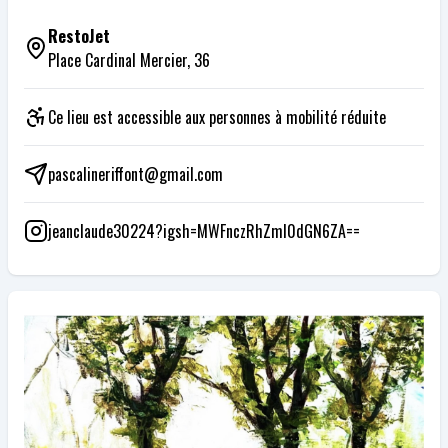
RestoJet
Place Cardinal Mercier, 36
Ce lieu est accessible aux personnes à mobilité réduite
pascalineriffont@gmail.com
jeanclaude30224?igsh=MWFnczRhZml0dGN6ZA==