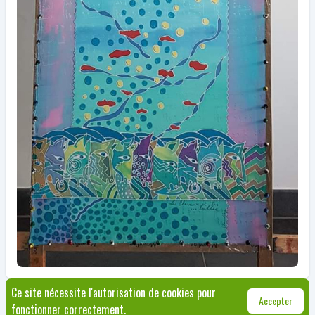
Ce site nécessite l'autorisation de cookies pour
© Jette 2026
|
Règlement
|
+32 2 423 12 65
|
culture@jette.brussels
|
Made with
Accepter
fonctionner correctement.
💚 by Fléchette