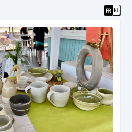
NL
FR