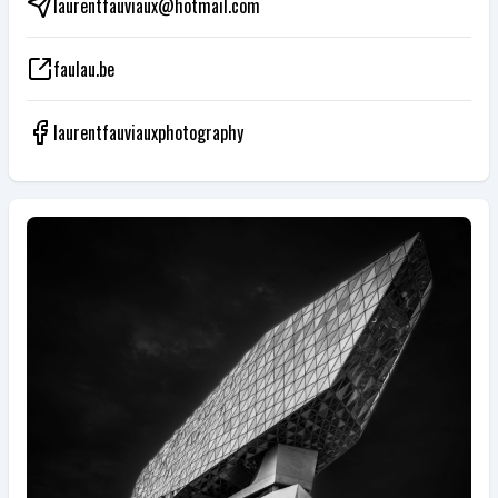
laurentfauviaux@hotmail.com
faulau.be
laurentfauviauxphotography