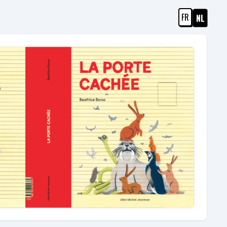
FR
NL