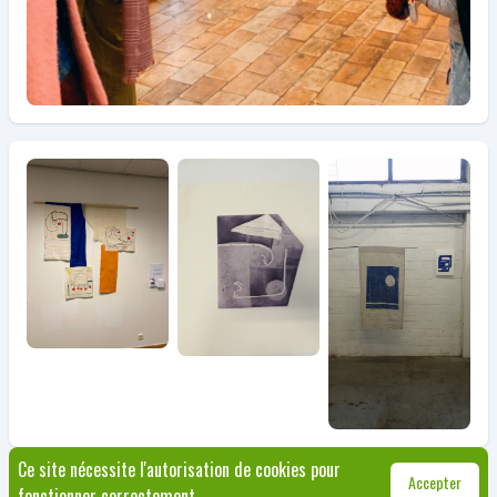
Ce site nécessite l'autorisation de cookies pour
© Jette 2026
|
Règlement
|
+32 2 423 12 65
|
culture@jette.brussels
|
Made with
Accepter
fonctionner correctement.