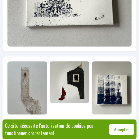
Ce site nécessite l'autorisation de cookies pour
© Jette 2026
|
Règlement
|
+32 2 423 12 65
|
culture@jette.brussels
|
Made with
Accepter
fonctionner correctement.
💚 by Fléchette